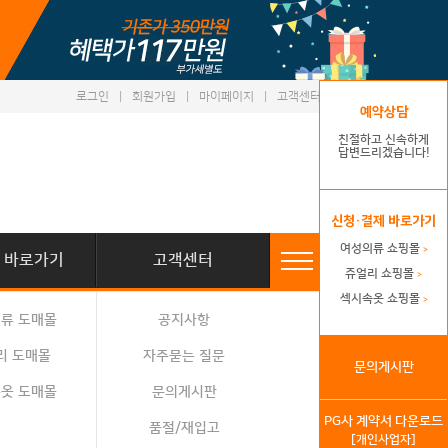
로그인
|
회원가입
|
마이페이지
|
고객센터
예약상담
친절하고 신속하게
답변드리겠습니다!
신청·결제 바로가기
여성의류 쇼핑몰
>
 바로가기
고객센터
쥬얼리 쇼핑몰
>
섹시속옷 쇼핑몰
>
류 도매몰
공지사항
리 도매몰
자주묻는 질문
문의게시판
옷 도매몰
문의게시판
PG사 계약서 다운로드
품절/재입고
[개인사업자]