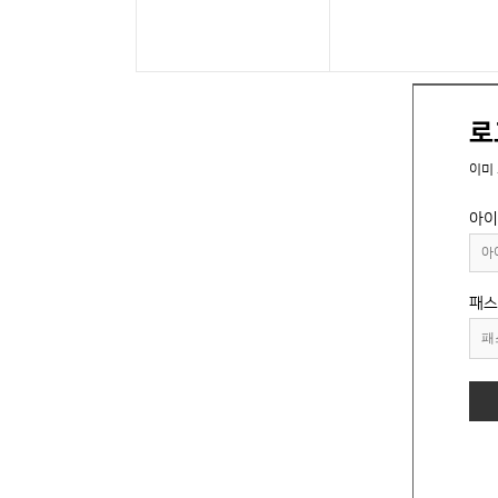
로
이미
아이
패스