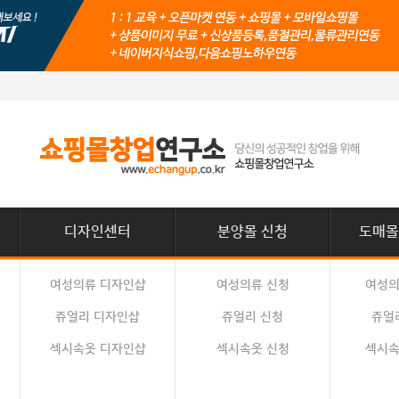
디자인센터
분양몰 신청
도매몰
여성의류 디자인샵
여성의류 신청
여성의
쥬얼리 디자인샵
쥬얼리 신청
쥬얼
섹시속옷 디자인샵
섹시속옷 신청
섹시속