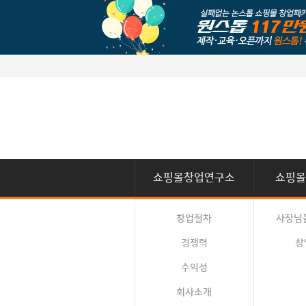
쇼핑몰창업연구소
쇼핑몰
창업절차
사장님
경쟁력
창
수익성
회사소개