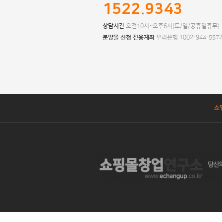
1522.9343
상담시간
오전10시~오후6시(토/일/공휴일휴무)
분양몰 신청 전용계좌
우리은행 1002-944-557
쇼