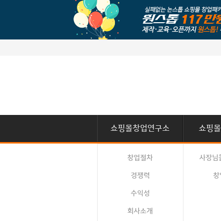
쇼핑몰창업연구소
쇼핑몰
창업절차
사장님
경쟁력
창
수익성
회사소개