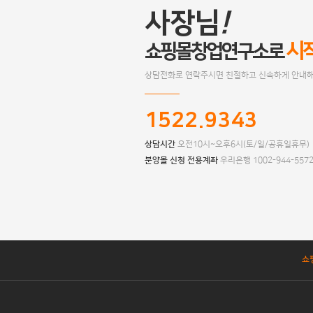
사장님
!
시
쇼핑몰창업연구소로
상담전화로 연락주시면 친절하고 신속하게 안내해
1522.9343
상담시간
오전10시~오후6시(토/일/공휴일휴무)
분양몰 신청 전용계좌
우리은행 1002-944-557
쇼