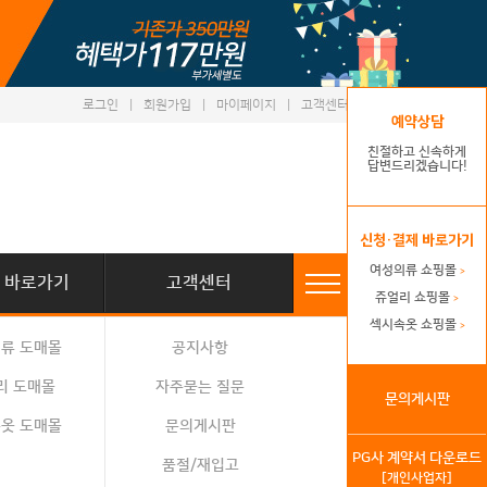
로그인
|
회원가입
|
마이페이지
|
고객센터
예약상담
친절하고 신속하게
답변드리겠습니다!
신청·결제 바로가기
여성의류 쇼핑몰
>
 바로가기
고객센터
쥬얼리 쇼핑몰
>
섹시속옷 쇼핑몰
>
류 도매몰
공지사항
리 도매몰
자주묻는 질문
문의게시판
옷 도매몰
문의게시판
PG사 계약서 다운로드
품절/재입고
[개인사업자]