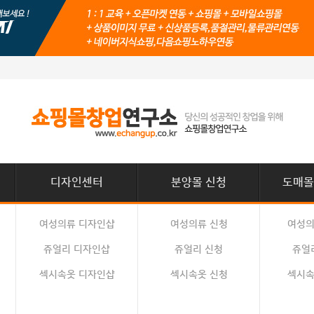
디자인센터
분양몰 신청
도매몰
여성의류 디자인샵
여성의류 신청
여성의
쥬얼리 디자인샵
쥬얼리 신청
쥬얼
섹시속옷 디자인샵
섹시속옷 신청
섹시속