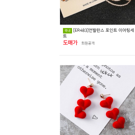
[ER483]언발란스 포인트 이어링세
국내
트
도매가
회원공개