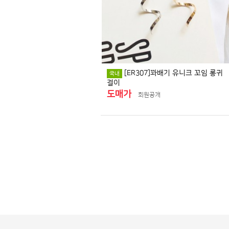
[ER307]꽈배기 유니크 꼬임 롱귀
국내
걸이
도매가
회원공개