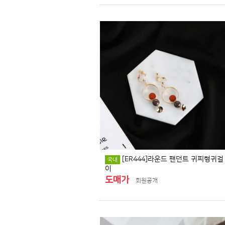
[ER444]라운드 팬던트 귀찌형귀걸
국내
이
도매가
회원공개