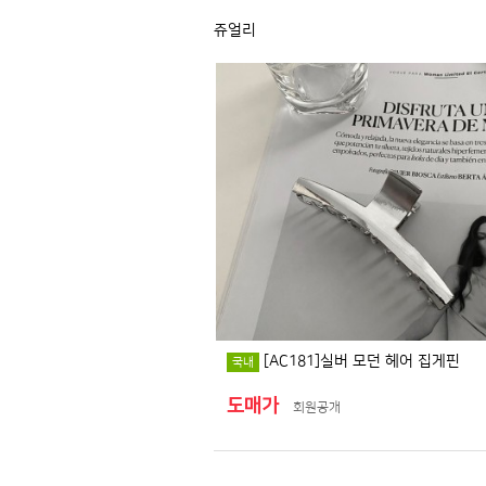
쥬얼리
[AC181]실버 모던 헤어 집게핀
국내
도매가
회원공개