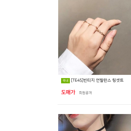
[TE45]빈티지 언발란스 링셋트
국내
도매가
회원공개