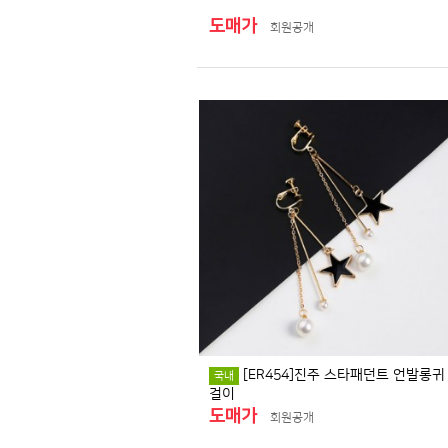
도매가
회원공개
[ER454]진주 스타패던트 언발롱귀
국내
걸이
도매가
회원공개