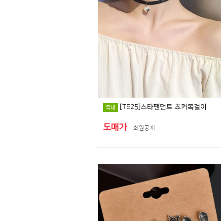
[TE25]스타팬던트 쵸커목걸이
국내
도매가
회원공개