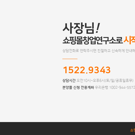
사장님
!
시
쇼핑몰창업연구소로
상담전화로 연락주시면 친절하고 신속하게 안내해
1522.9343
상담시간
오전10시~오후6시(토/일/공휴일휴무)
분양몰 신청 전용계좌
우리은행 1002-944-557
쇼