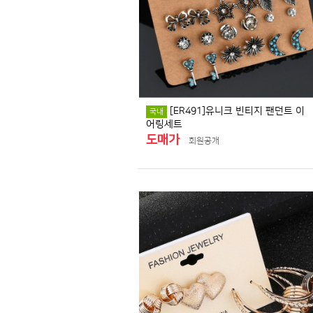
[ER491]유니크 빈티지 팬던트 이
국내
어링세트
도매가
회원공개