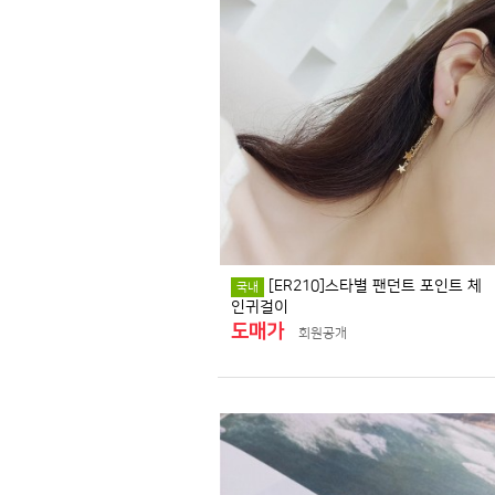
[ER210]스타별 팬던트 포인트 체
국내
인귀걸이
도매가
회원공개