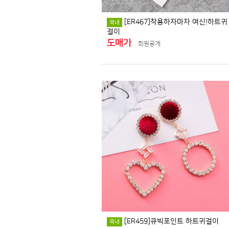
[ER467]착용하자마자 여신!하트귀
국내
걸이
도매가
회원공개
[ER459]큐빅포인트 하트귀걸이
국내