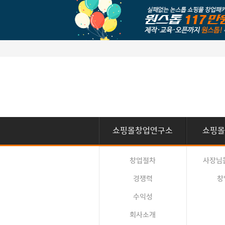
쇼핑몰창업연구소
쇼핑몰
창업절차
사장님
경쟁력
창
수익성
회사소개