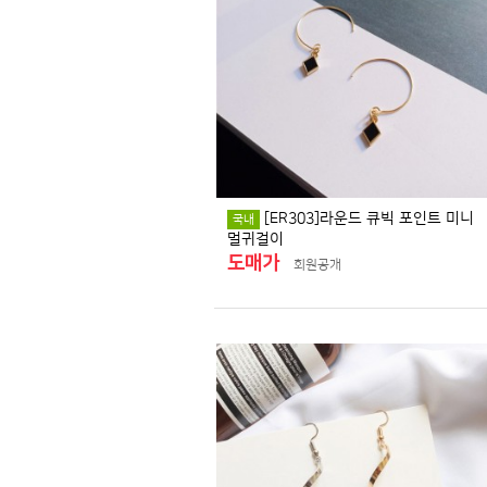
[ER303]라운드 큐빅 포인트 미니
국내
멀귀걸이
도매가
회원공개