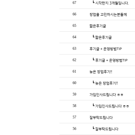
67
┗
시작한지 3개월입니다.
66
창업을 고민하시는분들께
65
짧은후기글
64
┗
짧은후기글
63
후기글 + 운영방법TIP
62
┗
후기글 + 운영방법TIP
61
늦은 창업후기!!
60
┗
늦은 창업후기!!
59
가입인사드립니다 ㅎㅎ
58
┗
가입인사드립니다 ㅎㅎ
57
잘부탁드립니다
56
┗
잘부탁드립니다