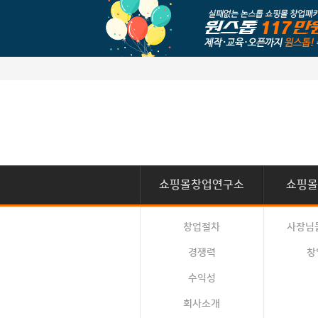
쇼핑몰창업연구소
쇼핑몰
창업절차
사장님
경쟁력
창
수익성
회사소개