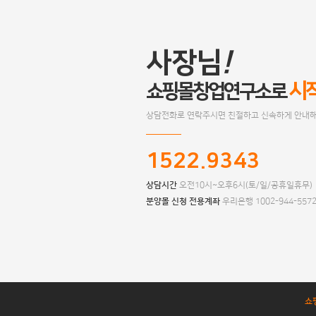
사장님
!
시
쇼핑몰창업연구소로
상담전화로 연락주시면 친절하고 신속하게 안내해
1522.9343
상담시간
오전10시~오후6시(토/일/공휴일휴무)
분양몰 신청 전용계좌
우리은행 1002-944-557
쇼