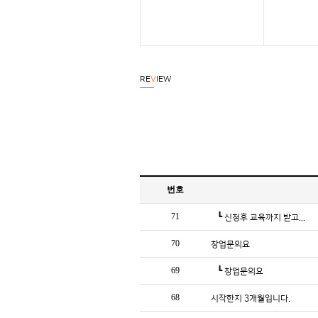
RE
V
IEW
번호
71
┗
신청후 교육까지 받고...
70
창업문의요
69
┗
창업문의요
68
시작한지 3개월입니다.